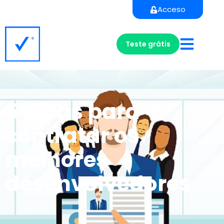
Acceso
Teste grátis
5 dicas para
contratar os
melhores
desenvolvedores