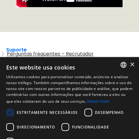
Suporte
Perguntas freqüentes – Recrutador
×
Entre em contato com o Suporte
Este website usa cookies
Preguntas frequentes – Candidatos
Utilizamos cookies para personalizar conteúdo, anúncios e analisar
ENGLISH
nosso tráfego. Também compartilhamos informações sobre o uso do
Legal
Política de Uso Aceitável
nosso site com nossos parceiros de publicidade e análise, que podem
SPANISH
combiná-las com outras informações que você forneceu a eles ou
Aviso Legal
que eles coletaram do uso de seus serviços.
Read more
PORTUGUESE
Empresa
ESTRITAMENTE NECESSÁRIOS
DESEMPENHO
Sobre nós
Blog da Evalart
DIRECIONAMENTO
FUNCIONALIDADE
Confiabilidade dos testes Evalart