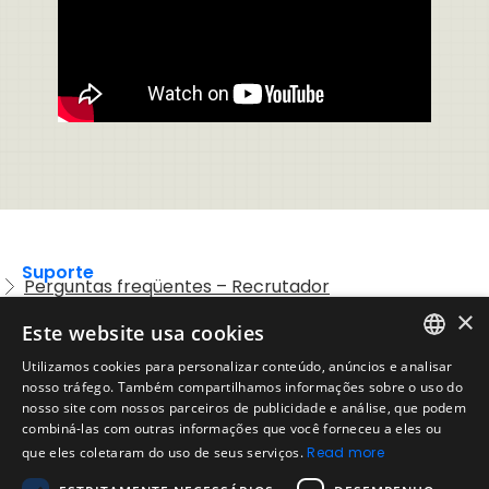
Suporte
Perguntas freqüentes – Recrutador
×
Entre em contato com o Suporte
Este website usa cookies
Preguntas frequentes – Candidatos
Utilizamos cookies para personalizar conteúdo, anúncios e analisar
ENGLISH
nosso tráfego. Também compartilhamos informações sobre o uso do
Legal
Política de Uso Aceitável
nosso site com nossos parceiros de publicidade e análise, que podem
SPANISH
combiná-las com outras informações que você forneceu a eles ou
Aviso Legal
que eles coletaram do uso de seus serviços.
Read more
PORTUGUESE
Empresa