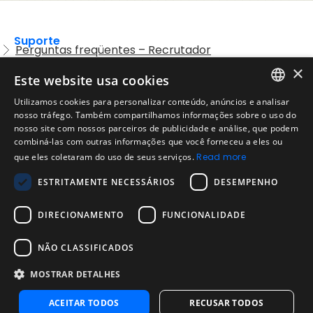
Suporte
Perguntas freqüentes – Recrutador
×
Entre em contato com o Suporte
Este website usa cookies
Preguntas frequentes – Candidatos
Utilizamos cookies para personalizar conteúdo, anúncios e analisar
ENGLISH
nosso tráfego. Também compartilhamos informações sobre o uso do
Legal
Política de Uso Aceitável
nosso site com nossos parceiros de publicidade e análise, que podem
SPANISH
combiná-las com outras informações que você forneceu a eles ou
Aviso Legal
que eles coletaram do uso de seus serviços.
Read more
PORTUGUESE
Empresa
ESTRITAMENTE NECESSÁRIOS
DESEMPENHO
Sobre nós
Blog da Evalart
DIRECIONAMENTO
FUNCIONALIDADE
Confiabilidade dos testes Evalart
Questionários
NÃO CLASSIFICADOS
MOSTRAR DETALHES
Contate-Nos
Contate-Nos
ACEITAR TODOS
RECUSAR TODOS
Entre em contato com as vendas