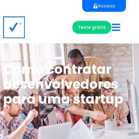
Acceso
Teste grátis
Como contratar
desenvolvedores
para uma startup