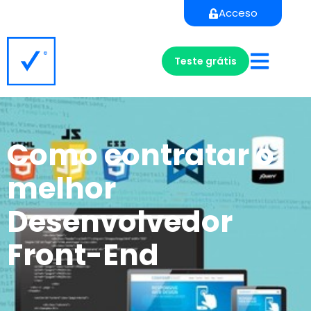
Acceso
Teste grátis
Como contratar o
melhor
Desenvolvedor
Front-End