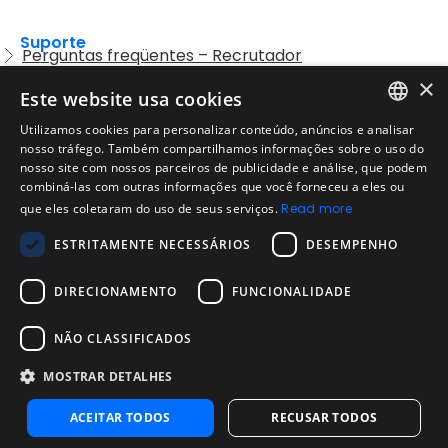
Suporte
Perguntas freqüentes – Recrutador
×
Entre em contato com o Suporte
Este website usa cookies
Preguntas frequentes – Candidatos
Utilizamos cookies para personalizar conteúdo, anúncios e analisar
ENGLISH
nosso tráfego. Também compartilhamos informações sobre o uso do
Legal
Política de Uso Aceitável
nosso site com nossos parceiros de publicidade e análise, que podem
SPANISH
combiná-las com outras informações que você forneceu a eles ou
Aviso Legal
que eles coletaram do uso de seus serviços.
Read more
PORTUGUESE
Empresa
ESTRITAMENTE NECESSÁRIOS
DESEMPENHO
Sobre nós
Blog da Evalart
DIRECIONAMENTO
FUNCIONALIDADE
Confiabilidade dos testes Evalart
Questionários
NÃO CLASSIFICADOS
MOSTRAR DETALHES
Contate-Nos
Contate-Nos
ACEITAR TODOS
RECUSAR TODOS
Entre em contato com as vendas