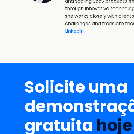
and scaling SaaS products, 
through innovative technolo
she works closely with client
challenges and translate th
LinkedIn
.
Solicite uma
demonstraç
gratuita
hoje