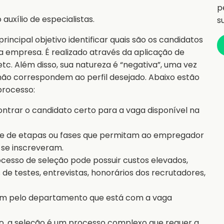
p
auxílio de especialistas.
s
rincipal objetivo identificar quais são os candidatos
da empresa. É realizado através da aplicação de
 etc. Além disso, sua natureza é “negativa”, uma vez
ão correspondem ao perfil desejado. Abaixo estão
processo:
ontrar o candidato certo para a vaga disponível na
ie de etapas ou fases que permitam ao empregador
 se inscreveram.
cesso de seleção pode possuir custos elevados,
de testes, entrevistas, honorários dos recrutadores,
fim pelo departamento que está com a vaga
o, a seleção é um processo complexo que requer a