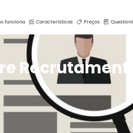
o funciona
Características
Preços
Questioná
tre Recrutament