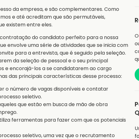
ucesso da empresa, e são complementares. Como
rmos e até acreditam que são permutáveis,
R
ue existem entre eles.
O
contratação do candidato perfeito para a nossa
o
e envolve uma série de atividades que se inicia com
c
nvite para a entrevista, que é seguido pela seleção.
q
rem da seleção de pessoal e o seu principal
tos e encorajá-los a se candidatarem ao cargo
as das principais características desse processo:
er o número de vagas disponíveis e contatar
rocesso seletivo.
P
 aqueles que estão em busca de mão de obra
Q
mprego.
iliza ferramentas para fazer com que os potenciais
U
rocesso seletivo, uma vez que o recrutamento
f