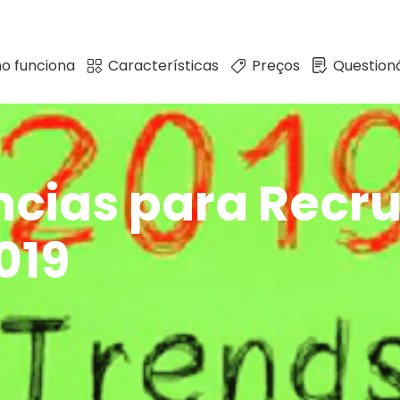
o funciona
Características
Preços
Questioná
cias para Recr
019