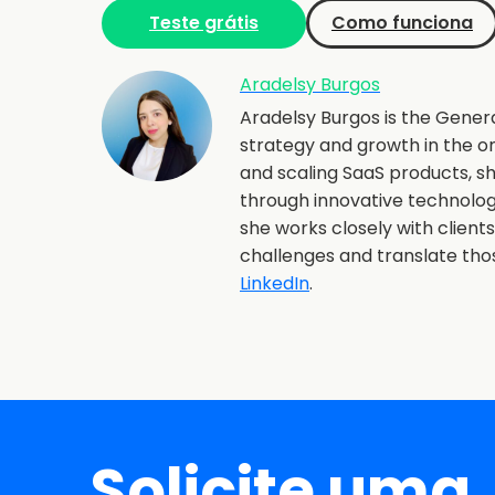
Teste grátis
Como funciona
Aradelsy Burgos
Aradelsy Burgos is the Gener
strategy and growth in the o
and scaling SaaS products, 
through innovative technolo
she works closely with client
challenges and translate th
LinkedIn
.
Solicite uma