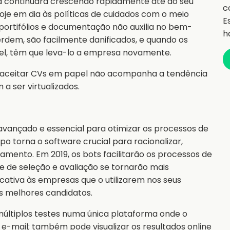
ia continuará crescendo rapidamente até ao seu
c
e em dia às políticas de cuidados com o meio
E
portifólios e documentação não auxilia no bem-
h
perdem, são facilmente danificados, e quando os
el, têm que leva-lo a empresa novamente.
tal, aceitar CVs em papel não acompanha a tendência
a ser virtualizados.
avançado e essencial para otimizar os processos de
o torna o software crucial para racionalizar,
amento. Em 2019, os bots facilitarão os processos de
e de seleção e avaliação se tornarão mais
icativa às empresas que o utilizarem nos seus
s melhores candidatos.
e múltiplos testes numa única plataforma onde o
 e-mail; também pode visualizar os resultados online