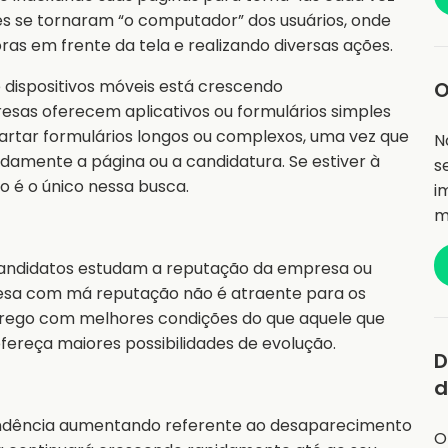
eles se tornaram “o computador” dos usuários, onde
as em frente da tela e realizando diversas ações.
 dispositivos móveis está crescendo
O
esas oferecem aplicativos ou formulários simples
scartar formulários longos ou complexos, uma vez que
N
damente a página ou a candidatura. Se estiver à
s
o é o único nessa busca.
i
m
candidatos estudam a reputação da empresa ou
sa com má reputação não é atraente para os
rego com melhores condições do que aquele que
ereça maiores possibilidades de evolução.
D
d
tendência aumentando referente ao desaparecimento
O