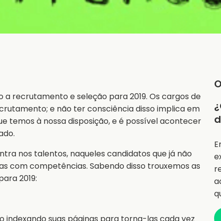
O
 a recrutamento e seleção para 2019. Os cargos de
¿
rutamento; e não ter consciência disso implica em
d
e temos à nossa disposição, e é possível acontecer
ado.
E
ntra nos talentos, naqueles candidatos que já não
e
as com competências. Sabendo disso trouxemos as
r
para 2019:
a
q
ão indexando suas páginas para torna-las cada vez