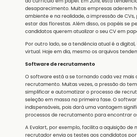
do currículo em papel. Em 2019, esta tendênc
desaparecimento. Muitas empresas aderem hoj
ambiente e na realidade, a impressão de CVs, 
estar das florestas. Além disso, os papéis se 
candidatos querem atualizar o seu CV em pap
Por outro lado, se a tendência atual é a digi
virtual. Hoje em dia, mesmo os arquivos tendem 
Software de recrutamento
O software está a se tornando cada vez mais 
recrutamento. Muitas vezes, a pressão do temp
simplificar e automatizar o processo de recrut
seleção em massa na primeira fase. O softwar
indispensáveis, pois dará uma vantagem signif
processos de recrutamento para encontrar o
A Evalart, por exemplo, facilita a aquisição d
recrutador envia os testes aos candidatos por