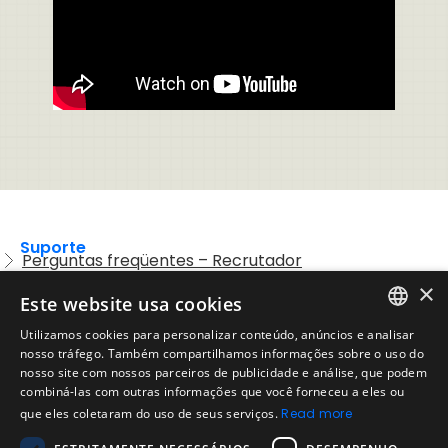
Suporte
Perguntas freqüentes – Recrutador
×
Entre em contato com o Suporte
Este website usa cookies
Preguntas frequentes – Candidatos
Utilizamos cookies para personalizar conteúdo, anúncios e analisar
ENGLISH
nosso tráfego. Também compartilhamos informações sobre o uso do
Legal
Política de Uso Aceitável
nosso site com nossos parceiros de publicidade e análise, que podem
SPANISH
combiná-las com outras informações que você forneceu a eles ou
Aviso Legal
que eles coletaram do uso de seus serviços.
Read more
PORTUGUESE
Empresa