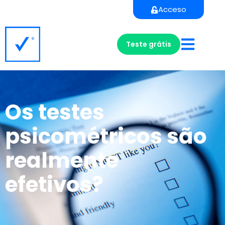
Acceso
Teste grátis
Os testes
psicométricos são
realmente
efetivos?