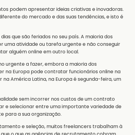
ntos podem apresentar ideias criativas e inovadoras.
diferente do mercado e das suas tendências, e isto é
ias que são feriados no seu país. A maioria dos
ver uma atividade ou tarefa urgente e não conseguir
tar alguém online em outro local.
ho urgente a fazer, embora a maioria dos
ver na Europa pode contratar funcionários online na
er na América Latina, na Europa é segunda-feira, um
qualidade sem incorrer nos custos de um contrato
 e selecionar entre uma importante variedade de
te para a sua organização.
tamento e seleção, muitos freelancers trabalham à
o que o que as agências de recrutamento cobram.