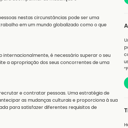
pessoas nestas circunstâncias pode ser uma
 trabalho em um mundo globalizado como o que
A
U
p
c
 internacionalmente, é necessário superar o seu
u
vite a apropriação dos seus concorrentes de uma
“
ecrutar e contratar pessoas. Uma estratégia de
ntecipar as mudanças culturais e proporciona à sua
ada para satisfazer diferentes requisitos de
T
H