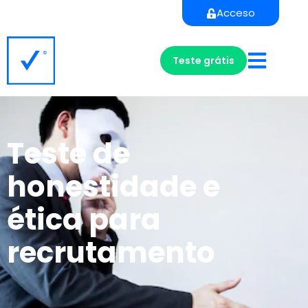
Acceso
Teste grátis
Teste de
honestidade e
ética para
recrutamento