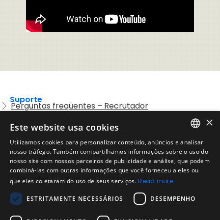
Suporte
Perguntas freqüentes – Recrutador
×
Entre em contato com o Suporte
Este website usa cookies
Preguntas frequentes – Candidatos
Utilizamos cookies para personalizar conteúdo, anúncios e analisar
ENGLISH
nosso tráfego. Também compartilhamos informações sobre o uso do
Legal
Política de Uso Aceitável
nosso site com nossos parceiros de publicidade e análise, que podem
SPANISH
combiná-las com outras informações que você forneceu a eles ou
Aviso Legal
que eles coletaram do uso de seus serviços.
Read more
PORTUGUESE
Empresa
ESTRITAMENTE NECESSÁRIOS
DESEMPENHO
Sobre nós
Blog da Evalart