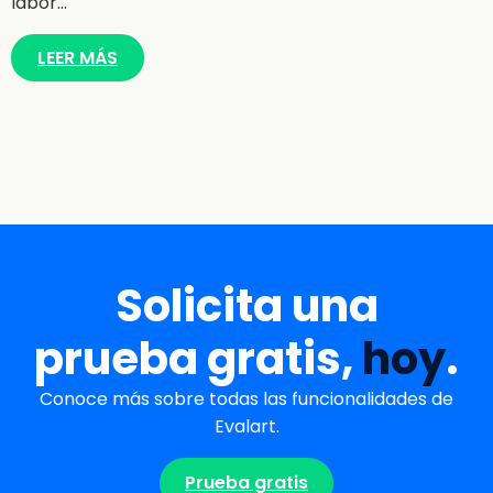
labor…
LEER MÁS
Solicita una
prueba gratis,
hoy
.
Conoce más sobre todas las funcionalidades de
Evalart.
Prueba gratis