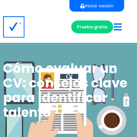
Iniciar sesión
Prueba gratis
Cómo evaluar un
CV: consejos clave
para identificar
talento