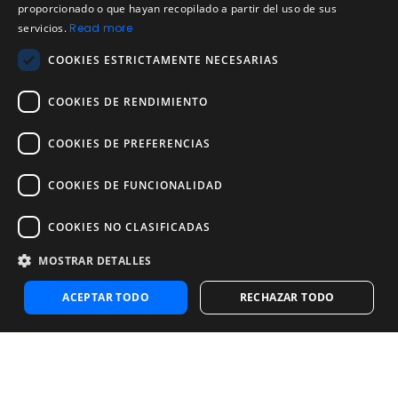
proporcionado o que hayan recopilado a partir del uso de sus
Política de devoluciones
PORTUGUESE
servicios.
Read more
Acuerdo de licencia de usuario
COOKIES ESTRICTAMENTE NECESARIAS
Aviso legal
Política de uso aceptable
COOKIES DE RENDIMIENTO
Empresa
COOKIES DE PREFERENCIAS
Acerca de nosotros
Blog
COOKIES DE FUNCIONALIDAD
Pruebas de confiabilidad y validez
Pruebas
COOKIES NO CLASIFICADAS
MOSTRAR DETALLES
Contáctenos
Contáctenos
ACEPTAR TODO
RECHAZAR TODO
Contactar con ventas
Noosa Labs Inc – Las Vegas, NV, USA