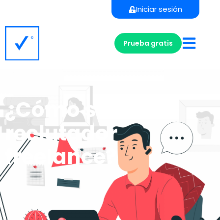
Iniciar sesión
Prueba gratis
¿Cómo ser un
reclutador
freelance?