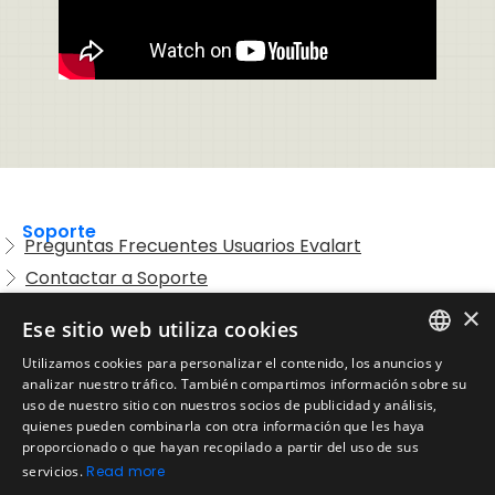
Soporte
Preguntas Frecuentes Usuarios Evalart
Contactar a Soporte
Preguntas Frecuentes Candidatos
×
Ese sitio web utiliza cookies
Legal
Utilizamos cookies para personalizar el contenido, los anuncios y
Condiciones de Servicio
ENGLISH
analizar nuestro tráfico. También compartimos información sobre su
Aviso de privacidad
uso de nuestro sitio con nuestros socios de publicidad y análisis,
SPANISH
quienes pueden combinarla con otra información que les haya
Política de cookies
proporcionado o que hayan recopilado a partir del uso de sus
Política de devoluciones
PORTUGUESE
servicios.
Read more