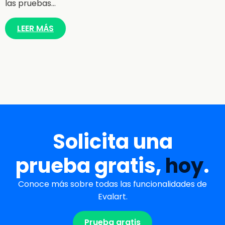
las pruebas…
LEER MÁS
Solicita una
prueba gratis,
hoy
.
Conoce más sobre todas las funcionalidades de
Evalart.
Prueba gratis