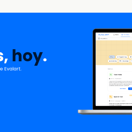
s,
hoy
.
 Evalart.