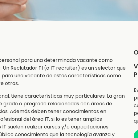
O
 personal para una determinada vacante como
V
. Un Reclutador TI (o IT recruiter) es un selector que
P
ón para una vacante de estas características como
e otros.
E
onal, tiene características muy particulares. La gran
p
 de grado o pregrado relacionadas con áreas de
c
egocios. Además deben tener conocimientos en
p
fesional del área IT, si lo es tener amplios
q
 IT suelen realizar cursos y/o capacitaciones
público conocimiento que la tecnología avanza y