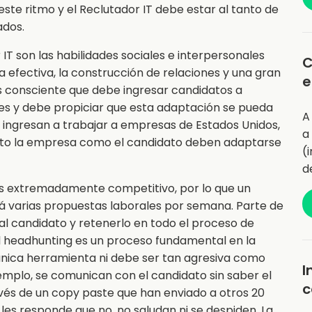
te ritmo y el Reclutador IT debe estar al tanto de
ados.
 IT son las habilidades sociales e interpersonales
C
fectiva, la construcción de relaciones y una gran
e
s consciente que debe ingresar candidatos a
es y debe propiciar que esta adaptación se pueda
A
, ingresan a trabajar a empresas de Estados Unidos,
a
anto la empresa como el candidato deben adaptarse
(
d
T es extremadamente competitivo, por lo que un
rá varias propuestas laborales por semana. Parte de
al candidato y retenerlo en todo el proceso de
 El headhunting es un proceso fundamental en la
única herramienta ni debe ser tan agresiva como
I
emplo, se comunican con el candidato sin saber el
c
través de un copy paste que han enviado a otros 20
 les responde que no, no saludan ni se despiden. La