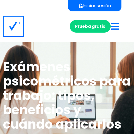
Iniciar sesión
Prueba gratis
Exámenes
psicométricos para
trabajo: tipos,
beneficios y
cuándo aplicarlos