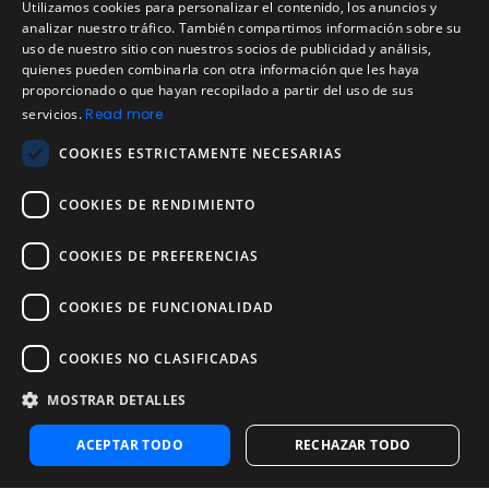
Utilizamos cookies para personalizar el contenido, los anuncios y
Política de uso aceptable
ENGLISH
analizar nuestro tráfico. También compartimos información sobre su
uso de nuestro sitio con nuestros socios de publicidad y análisis,
Empresa
SPANISH
quienes pueden combinarla con otra información que les haya
Acerca de nosotros
proporcionado o que hayan recopilado a partir del uso de sus
PORTUGUESE
Blog
servicios.
Read more
Pruebas de confiabilidad y validez
COOKIES ESTRICTAMENTE NECESARIAS
Pruebas
COOKIES DE RENDIMIENTO
Contáctenos
Contáctenos
COOKIES DE PREFERENCIAS
Contactar con ventas
Noosa Labs Inc – Las Vegas, NV, USA
COOKIES DE FUNCIONALIDAD
COOKIES NO CLASIFICADAS
MOSTRAR DETALLES
ACEPTAR TODO
RECHAZAR TODO
© 2025 EVALART, TODOS LOS DERECHOS
RESERVADOS