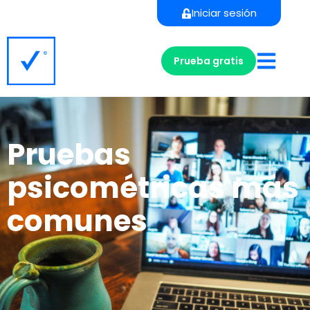
Iniciar sesión
Prueba gratis
Pruebas
psicométricas más
comunes