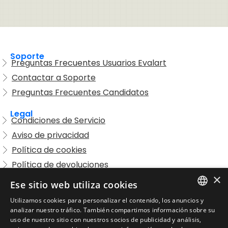
Soporte
Preguntas Frecuentes Usuarios Evalart
Contactar a Soporte
Preguntas Frecuentes Candidatos
Legal
Condiciones de Servicio
Aviso de privacidad
Política de cookies
Política de devoluciones
×
Acuerdo de licencia de usuario
Ese sitio web utiliza cookies
Aviso legal
Utilizamos cookies para personalizar el contenido, los anuncios y
Política de uso aceptable
ENGLISH
analizar nuestro tráfico. También compartimos información sobre su
uso de nuestro sitio con nuestros socios de publicidad y análisis,