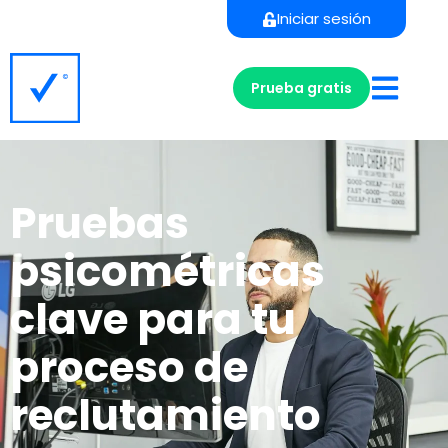
Iniciar sesión
Prueba gratis
Pruebas
psicométricas
clave para tu
proceso de
reclutamiento