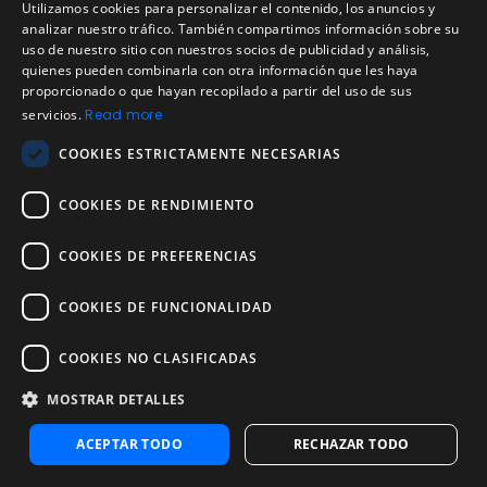
Utilizamos cookies para personalizar el contenido, los anuncios y
Desventajas de las
ENGLISH
analizar nuestro tráfico. También compartimos información sobre su
uso de nuestro sitio con nuestros socios de publicidad y análisis,
pruebas
SPANISH
quienes pueden combinarla con otra información que les haya
proporcionado o que hayan recopilado a partir del uso de sus
psicométricas
PORTUGUESE
servicios.
Read more
COOKIES ESTRICTAMENTE NECESARIAS
Aunque las
pruebas psicométricas laborales
COOKIES DE RENDIMIENTO
ofrecen grandes beneficios, es importante considerar
también sus posibles limitaciones para aplicarlas de
COOKIES DE PREFERENCIAS
manera consciente y estratégica.
COOKIES DE FUNCIONALIDAD
Aspectos a tener en cuenta
COOKIES NO CLASIFICADAS
No deben ser el único criterio de selección:
Una
MOSTRAR DETALLES
evaluación psicométrica efectiva complementa
el proceso de selección, pero no reemplaza
ACEPTAR TODO
RECHAZAR TODO
entrevistas, referencias o la revisión del historial