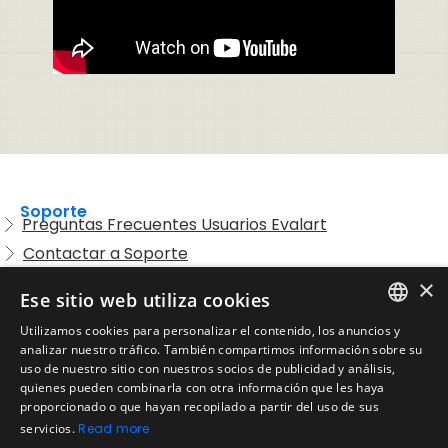
Soporte
Preguntas Frecuentes Usuarios Evalart
Contactar a Soporte
Preguntas Frecuentes Candidatos
×
Ese sitio web utiliza cookies
Legal
Utilizamos cookies para personalizar el contenido, los anuncios y
Condiciones de Servicio
ENGLISH
analizar nuestro tráfico. También compartimos información sobre su
Aviso de privacidad
uso de nuestro sitio con nuestros socios de publicidad y análisis,
SPANISH
quienes pueden combinarla con otra información que les haya
Política de cookies
proporcionado o que hayan recopilado a partir del uso de sus
Política de devoluciones
PORTUGUESE
servicios.
Read more