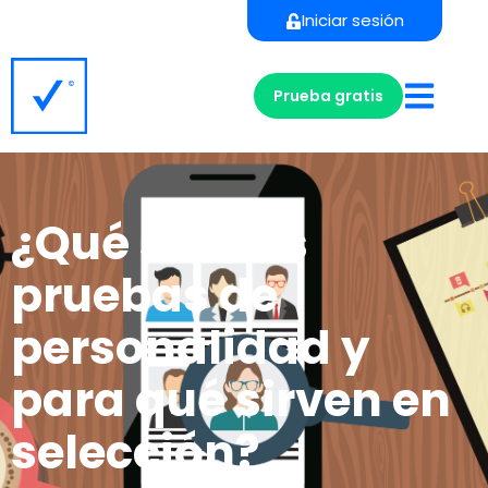
Iniciar sesión
Prueba gratis
¿Qué son las
pruebas de
personalidad y
para qué sirven en
selección?