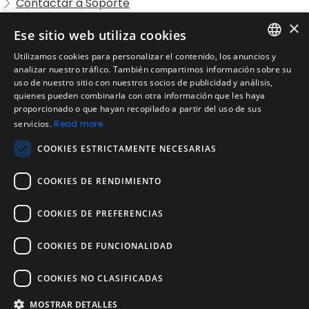
Contactar a Soporte
Preguntas Frecuentes Candidatos
×
Ese sitio web utiliza cookies
Legal
Utilizamos cookies para personalizar el contenido, los anuncios y
Condiciones de Servicio
ENGLISH
analizar nuestro tráfico. También compartimos información sobre su
Aviso de privacidad
uso de nuestro sitio con nuestros socios de publicidad y análisis,
SPANISH
quienes pueden combinarla con otra información que les haya
Política de cookies
proporcionado o que hayan recopilado a partir del uso de sus
Política de devoluciones
PORTUGUESE
servicios.
Read more
Acuerdo de licencia de usuario
COOKIES ESTRICTAMENTE NECESARIAS
Aviso legal
Política de uso aceptable
COOKIES DE RENDIMIENTO
Empresa
COOKIES DE PREFERENCIAS
Acerca de nosotros
Blog
COOKIES DE FUNCIONALIDAD
Pruebas de confiabilidad y validez
Pruebas
COOKIES NO CLASIFICADAS
MOSTRAR DETALLES
Contáctenos