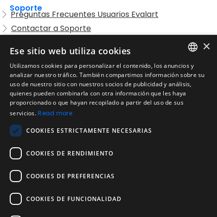
Soporte
Preguntas Frecuentes Usuarios Evalart
Contactar a Soporte
Preguntas Frecuentes Candidatos
×
Ese sitio web utiliza cookies
Legal
Utilizamos cookies para personalizar el contenido, los anuncios y
Condiciones de Servicio
ENGLISH
analizar nuestro tráfico. También compartimos información sobre su
Aviso de privacidad
uso de nuestro sitio con nuestros socios de publicidad y análisis,
SPANISH
quienes pueden combinarla con otra información que les haya
Política de cookies
proporcionado o que hayan recopilado a partir del uso de sus
Política de devoluciones
PORTUGUESE
servicios.
Read more
Acuerdo de licencia de usuario
COOKIES ESTRICTAMENTE NECESARIAS
Aviso legal
Política de uso aceptable
COOKIES DE RENDIMIENTO
Empresa
COOKIES DE PREFERENCIAS
Acerca de nosotros
Blog
COOKIES DE FUNCIONALIDAD
Pruebas de confiabilidad y validez