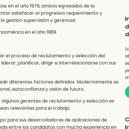
oss en el año 1979, ambos egresados de la
entar satisfacer el progresivo requerimiento y
I
a gestión supervisión y gerencial.
d
inoamérica en el año 1989.
d
L
ar el proceso de reclutamiento y selección del
a
erar, planificar, dirigir e interrelacionarse con sus
s
p
m
medir diferentes factores definidos. Modernamente se
al, autoconfianza y visión de futuro.
 algunos gerentes de reclutamiento y selección es
sean relevantes para el trabajo.
C
po para sus desarrolladores de aplicaciones de
I
ueda entre los candidatos con mucha experiencia en