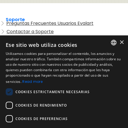
Soporte
Preguntas Frecuentes Usuarios Evalart
Contactar a Soporte
Preguntas Frecuentes Candidatos
×
Ese sitio web utiliza cookies
Legal
Utilizamos cookies para personalizar el contenido, los anuncios y
Condiciones de Servicio
ENGLISH
analizar nuestro tráfico. También compartimos información sobre su
Aviso de privacidad
uso de nuestro sitio con nuestros socios de publicidad y análisis,
SPANISH
quienes pueden combinarla con otra información que les haya
Política de cookies
proporcionado o que hayan recopilado a partir del uso de sus
Política de devoluciones
PORTUGUESE
servicios.
Read more
Acuerdo de licencia de usuario
COOKIES ESTRICTAMENTE NECESARIAS
Aviso legal
Política de uso aceptable
COOKIES DE RENDIMIENTO
Empresa
COOKIES DE PREFERENCIAS
Acerca de nosotros