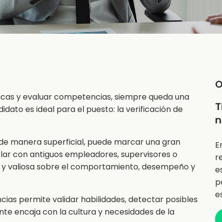
O
icas y evaluar competencias, siempre queda una
T
dato es ideal para el puesto: la verificación de
n
de manera superficial, puede marcar una gran
E
blar con antiguos empleadores, supervisores o
r
a y valiosa sobre el comportamiento, desempeño y
e
p
e
ncias permite validar habilidades, detectar posibles
ente encaja con la cultura y necesidades de la