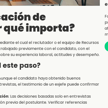
e
cación de
F
p
r qué importa?
a
m
ediante el cual el reclutador o el equipo de Recursos
abajado previamente con el candidato, con el
obre su experiencia laboral, actitudes y desempeño.
 este paso?
 Aunque el candidato haya obtenido buenos
revistas, el testimonio de un exjefe puede confirmar
ción
: Las decisiones basadas solo en entrevistas
n previa del postulante. Verificar referencias