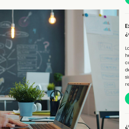
E
¿
L
h
c
d
s
r
¿