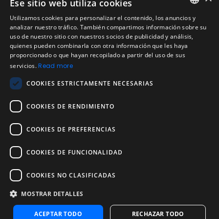
Ese sitio web utiliza cookies
Legal
Utilizamos cookies para personalizar el contenido, los anuncios y
Condiciones de Servicio
ENGLISH
analizar nuestro tráfico. También compartimos información sobre su
Aviso de privacidad
uso de nuestro sitio con nuestros socios de publicidad y análisis,
SPANISH
quienes pueden combinarla con otra información que les haya
Política de cookies
proporcionado o que hayan recopilado a partir del uso de sus
Política de devoluciones
PORTUGUESE
servicios.
Read more
Acuerdo de licencia de usuario
COOKIES ESTRICTAMENTE NECESARIAS
Aviso legal
Política de uso aceptable
COOKIES DE RENDIMIENTO
Empresa
COOKIES DE PREFERENCIAS
Acerca de nosotros
Blog
COOKIES DE FUNCIONALIDAD
Pruebas de confiabilidad y validez
Pruebas
COOKIES NO CLASIFICADAS
MOSTRAR DETALLES
Contáctenos
Contáctenos
ACEPTAR TODO
RECHAZAR TODO
Contactar con ventas