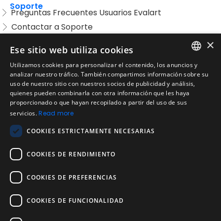
Soporte
Preguntas Frecuentes Usuarios Evalart
Contactar a Soporte
Preguntas Frecuentes Candidatos
×
Ese sitio web utiliza cookies
Legal
Utilizamos cookies para personalizar el contenido, los anuncios y
Condiciones de Servicio
ENGLISH
analizar nuestro tráfico. También compartimos información sobre su
Aviso de privacidad
uso de nuestro sitio con nuestros socios de publicidad y análisis,
SPANISH
quienes pueden combinarla con otra información que les haya
Política de cookies
proporcionado o que hayan recopilado a partir del uso de sus
Política de devoluciones
PORTUGUESE
servicios.
Read more
Acuerdo de licencia de usuario
COOKIES ESTRICTAMENTE NECESARIAS
Aviso legal
Política de uso aceptable
COOKIES DE RENDIMIENTO
Empresa
COOKIES DE PREFERENCIAS
Acerca de nosotros
Blog
COOKIES DE FUNCIONALIDAD
Pruebas de confiabilidad y validez