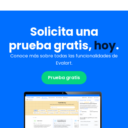
Solicita una
prueba gratis,
hoy
.
Conoce más sobre todas las funcionalidades de
Evalart.
Prueba gratis