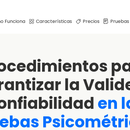
o Funciona
Características
Precios
Pruebas
ocedimientos p
antizar la Valid
onfiabilidad
en
l
uebas
Psicométr