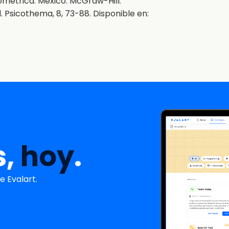
icométrica. México: McGraw-Hill.
al. Psicothema, 8, 73-88. Disponible en:
s,
hoy
.
 Evalart.