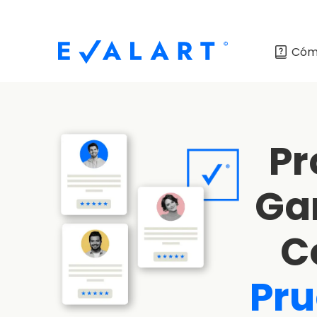
Cóm
Pr
Gar
C
Pr