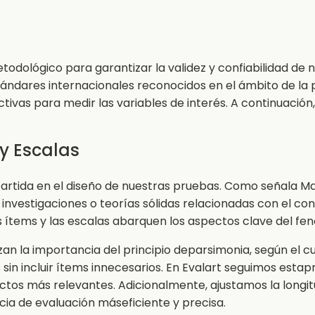
odológico para garantizar la validez y confiabilidad de 
tándares internacionales reconocidos en el ámbito de la 
ivas para medir las variables de interés. A continuación
 y Escalas
 partida en el diseño de nuestras pruebas. Como señala M
investigaciones o teorías sólidas relacionadas con el co
los ítems y las escalas abarquen los aspectos clave del f
izan la importancia del principio deparsimonia, según el 
s sin incluir ítems innecesarios. En Evalart seguimos es
tos más relevantes. Adicionalmente, ajustamos la longitu
cia de evaluación máseficiente y precisa.