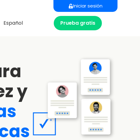
Iniciar sesión
Prueba gratis
Español
ara
ez y
as
icas