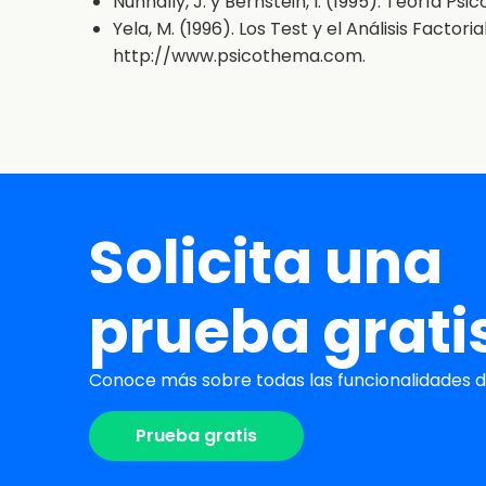
Nunnally, J. y Bernstein, I. (1995). Teoría Ps
Yela, M. (1996). Los Test y el Análisis Factori
http://www.psicothema.com.
Solicita una
prueba grati
Conoce más sobre todas las funcionalidades de
Prueba gratis