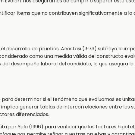
en Evalart nos aseguramos de cumplir o superar este est
ificar ítems que no contribuyen significativamente a la co
n el desarrollo de pruebas. Anastasi (1973) subraya la imp
 considerado como una medida válida del constructo evalu
 del desempeño laboral del candidato, lo que asegura la
o para determinar si el fenómeno que evaluamos es unita
 implica generar tablas de intercorrelaciones entre los s
ctores diferenciados.
a por Yela (1996) para verificar que los factores hipotet
 enfoque nos permite refinar nuestras pruebas y garantiz