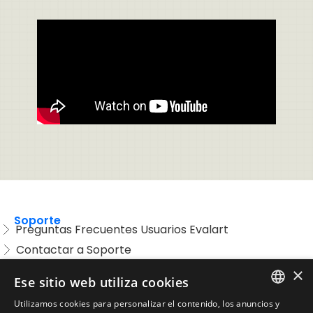
Soporte
Preguntas Frecuentes Usuarios Evalart
Contactar a Soporte
Preguntas Frecuentes Candidatos
×
Ese sitio web utiliza cookies
Legal
Utilizamos cookies para personalizar el contenido, los anuncios y
Condiciones de Servicio