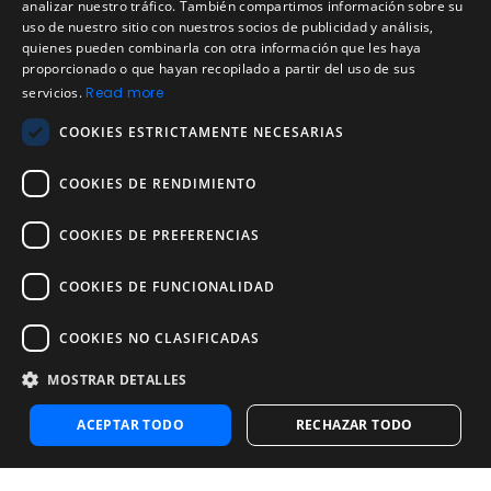
ENGLISH
analizar nuestro tráfico. También compartimos información sobre su
Aviso de privacidad
uso de nuestro sitio con nuestros socios de publicidad y análisis,
SPANISH
quienes pueden combinarla con otra información que les haya
Política de cookies
proporcionado o que hayan recopilado a partir del uso de sus
Política de devoluciones
PORTUGUESE
servicios.
Read more
Acuerdo de licencia de usuario
COOKIES ESTRICTAMENTE NECESARIAS
Aviso legal
Política de uso aceptable
COOKIES DE RENDIMIENTO
Empresa
COOKIES DE PREFERENCIAS
Acerca de nosotros
Blog
COOKIES DE FUNCIONALIDAD
Pruebas de confiabilidad y validez
Pruebas
COOKIES NO CLASIFICADAS
MOSTRAR DETALLES
Contáctenos
Contáctenos
ACEPTAR TODO
RECHAZAR TODO
Contactar con ventas
Noosa Labs Inc – Las Vegas, NV, USA