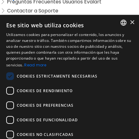
Preguntas Frecuentes Usuarios Evalart
Contactar a Soporte
Preguntas Frecuentes Candidatos
×
Ese sitio web utiliza cookies
Legal
Utilizamos cookies para personalizar el contenido, los anuncios y
Condiciones de Servicio
ENGLISH
analizar nuestro tráfico. También compartimos información sobre su
Aviso de privacidad
uso de nuestro sitio con nuestros socios de publicidad y análisis,
SPANISH
quienes pueden combinarla con otra información que les haya
Política de cookies
proporcionado o que hayan recopilado a partir del uso de sus
Política de devoluciones
PORTUGUESE
servicios.
Read more
Acuerdo de licencia de usuario
COOKIES ESTRICTAMENTE NECESARIAS
Aviso legal
Política de uso aceptable
COOKIES DE RENDIMIENTO
Empresa
COOKIES DE PREFERENCIAS
Acerca de nosotros
Blog
COOKIES DE FUNCIONALIDAD
Pruebas de confiabilidad y validez
Pruebas
COOKIES NO CLASIFICADAS