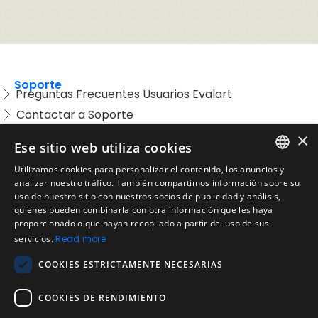
Soporte
Preguntas Frecuentes Usuarios Evalart
Contactar a Soporte
Preguntas Frecuentes Candidatos
×
Ese sitio web utiliza cookies
Legal
Utilizamos cookies para personalizar el contenido, los anuncios y
Condiciones de Servicio
ENGLISH
analizar nuestro tráfico. También compartimos información sobre su
Aviso de privacidad
uso de nuestro sitio con nuestros socios de publicidad y análisis,
SPANISH
quienes pueden combinarla con otra información que les haya
Política de cookies
proporcionado o que hayan recopilado a partir del uso de sus
Política de devoluciones
PORTUGUESE
servicios.
Read more
Acuerdo de licencia de usuario
COOKIES ESTRICTAMENTE NECESARIAS
Aviso legal
Política de uso aceptable
COOKIES DE RENDIMIENTO