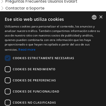
Preguntas Frecuentes Usuarios Evalart
Contactar a Soporte
Preguntas Frecuentes Candidatos
×
Ese sitio web utiliza cookies
Legal
Utilizamos cookies para personalizar el contenido, los anuncios y
Condiciones de Servicio
ENGLISH
analizar nuestro tráfico. También compartimos información sobre su
Aviso de privacidad
uso de nuestro sitio con nuestros socios de publicidad y análisis,
SPANISH
quienes pueden combinarla con otra información que les haya
Política de cookies
proporcionado o que hayan recopilado a partir del uso de sus
Política de devoluciones
PORTUGUESE
servicios.
Read more
Acuerdo de licencia de usuario
COOKIES ESTRICTAMENTE NECESARIAS
Aviso legal
Política de uso aceptable
COOKIES DE RENDIMIENTO
Empresa
COOKIES DE PREFERENCIAS
Acerca de nosotros
Blog
COOKIES DE FUNCIONALIDAD
Pruebas de confiabilidad y validez
Pruebas
COOKIES NO CLASIFICADAS