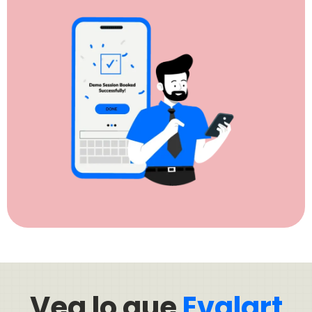
Vea lo que
Evalart