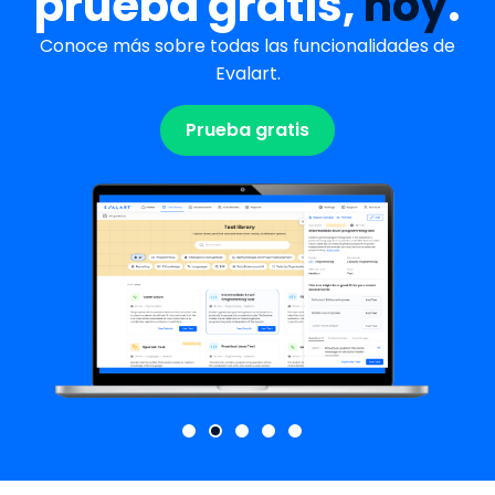
prueba gratis,
hoy
.
Conoce más sobre todas las funcionalidades de
Evalart.
Prueba gratis