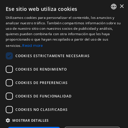
Preguntas Frecuentes Candidatos
×
Ese sitio web utiliza cookies
Legal
Utilizamos cookies para personalizar el contenido, los anuncios y
Condiciones de Servicio
ENGLISH
analizar nuestro tráfico. También compartimos información sobre su
Aviso de privacidad
uso de nuestro sitio con nuestros socios de publicidad y análisis,
SPANISH
quienes pueden combinarla con otra información que les haya
Política de cookies
proporcionado o que hayan recopilado a partir del uso de sus
Política de devoluciones
PORTUGUESE
servicios.
Read more
Acuerdo de licencia de usuario
COOKIES ESTRICTAMENTE NECESARIAS
Aviso legal
Política de uso aceptable
COOKIES DE RENDIMIENTO
Empresa
COOKIES DE PREFERENCIAS
Acerca de nosotros
Blog
COOKIES DE FUNCIONALIDAD
Pruebas de confiabilidad y validez
Pruebas
COOKIES NO CLASIFICADAS
MOSTRAR DETALLES
Contáctenos
Contáctenos