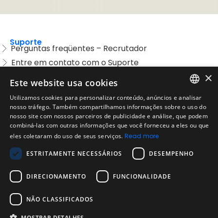
Suporte
Perguntas freqüentes – Recrutador
Entre em contato com o Suporte
×
Preguntas frequentes – Candidatos
Este website usa cookies
Legal
Utilizamos cookies para personalizar conteúdo, anúncios e analisar
Política de Uso Aceitável
ENGLISH
nosso tráfego. Também compartilhamos informações sobre o uso do
Aviso Legal
nosso site com nossos parceiros de publicidade e análise, que podem
SPANISH
combiná-las com outras informações que você forneceu a eles ou que
eles coletaram do uso de seus serviços.
Read more
Empresa
Sobre nós
PORTUGUESE
ESTRITAMENTE NECESSÁRIOS
DESEMPENHO
Blog da Evalart
Confiabilidade dos testes Evalart
DIRECIONAMENTO
FUNCIONALIDADE
Questionários
NÃO CLASSIFICADOS
Contate-Nos
Contate-Nos
MOSTRAR DETALHES