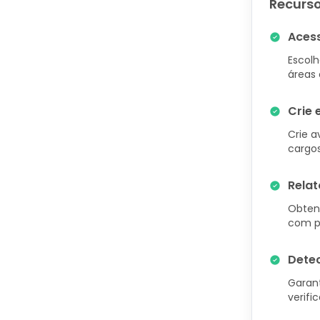
Recurso
Acess
Escol
áreas 
Crie 
Crie a
cargo
Relat
Obten
com po
Dete
Garan
verifi