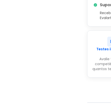
Supor
Receba
Evalar
Testes 
Avalie
competê
quantos te