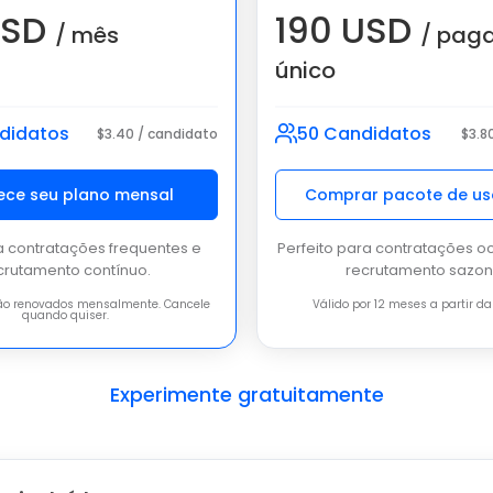
USD
190 USD
/ mês
/ pag
único
didatos
50 Candidatos
$3.40 / candidato
$3.8
ce seu plano mensal
Comprar pacote de us
a contratações frequentes e
Perfeito para contratações o
crutamento contínuo.
recrutamento sazon
são renovados mensalmente. Cancele
Válido por 12 meses a partir d
quando quiser.
Experimente gratuitamente