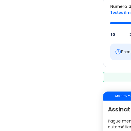
Número d
Testes ilim
10
Prec
Até 35% m
Assinat
Pague men
automátic