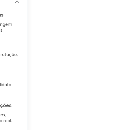
as
rangem
s.
tratação,
idato
ações
am,
 real.