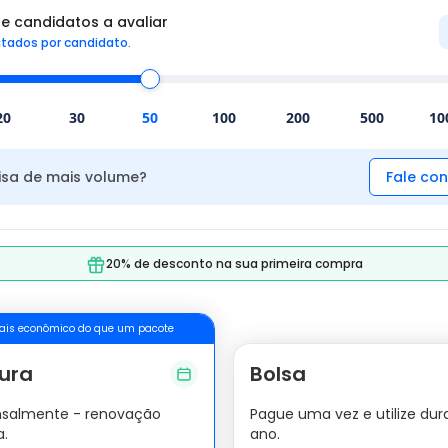
e candidatos a avaliar
itados por candidato.
20
30
50
100
200
500
10
isa de mais volume?
Fale co
20% de desconto na sua primeira compra
ais econômico do que um pacote
ura
Bolsa
salmente - renovação
Pague uma vez e utilize du
a.
ano.