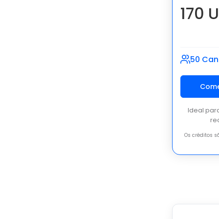
170 
50 Can
Come
Ideal par
re
Os créditos 