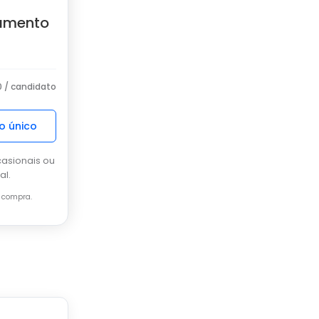
amento
0 / candidato
o único
casionais ou
al.
a compra.