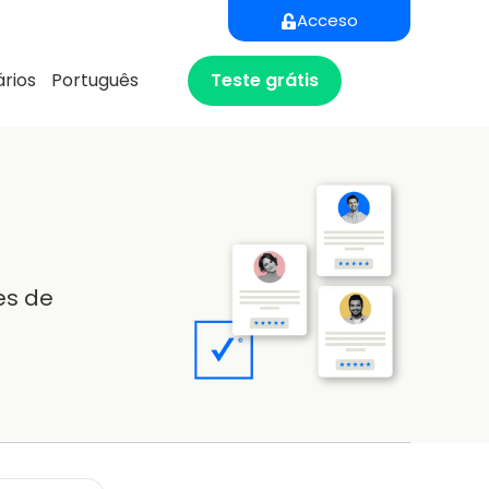
Acceso
Teste grátis
rios
Português
es de