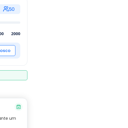
50
00
2000
nosco
rante um