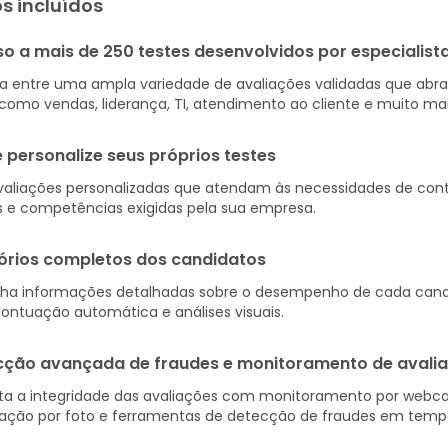
s incluídos
o a mais de 250 testes desenvolvidos por especialist
ha entre uma ampla variedade de avaliações validadas que ab
como vendas, liderança, TI, atendimento ao cliente e muito mai
e personalize seus próprios testes
valiações personalizadas que atendam às necessidades de con
s e competências exigidas pela sua empresa.
órios completos dos candidatos
ha informações detalhadas sobre o desempenho de cada cand
ntuação automática e análises visuais.
cção avançada de fraudes e monitoramento de avali
ta a integridade das avaliações com monitoramento por webc
cação por foto e ferramentas de detecção de fraudes em tempo