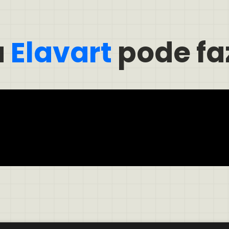
a
Elavart
pode fa