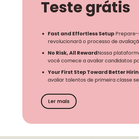
Teste grátis
Fast and Effortless Setup
Prepare-s
revolucionará o processo de avaliaçã
No Risk, All Reward
Nossa plataforma
você comece a avaliar candidatos po
Your First Step Toward Better Hiri
avaliar talentos de primeira classe s
Ler mais