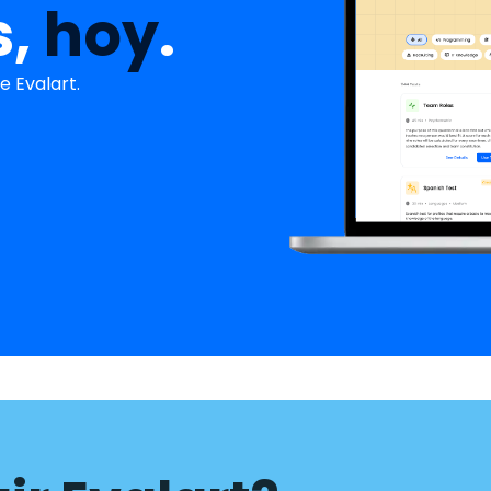
s,
hoy
.
 Evalart.