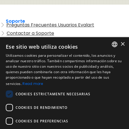
Soporte
Preguntas Frecuentes Usuarios Evalart
Contactar a Soporte
Preguntas Frecuentes Candidatos
×
Ese sitio web utiliza cookies
Legal
Utilizamos cookies para personalizar el contenido, los anuncios y
Condiciones de Servicio
ENGLISH
analizar nuestro tráfico. También compartimos información sobre su
Aviso de privacidad
uso de nuestro sitio con nuestros socios de publicidad y análisis,
SPANISH
quienes pueden combinarla con otra información que les haya
Política de cookies
proporcionado o que hayan recopilado a partir del uso de sus
Política de devoluciones
PORTUGUESE
servicios.
Read more
Acuerdo de licencia de usuario
COOKIES ESTRICTAMENTE NECESARIAS
Aviso legal
Política de uso aceptable
COOKIES DE RENDIMIENTO
Empresa
COOKIES DE PREFERENCIAS
Acerca de nosotros