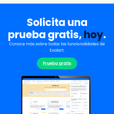
Solicita una
prueba gratis,
hoy
.
Conoce más sobre todas las funcionalidades de
Evalart.
Prueba gratis