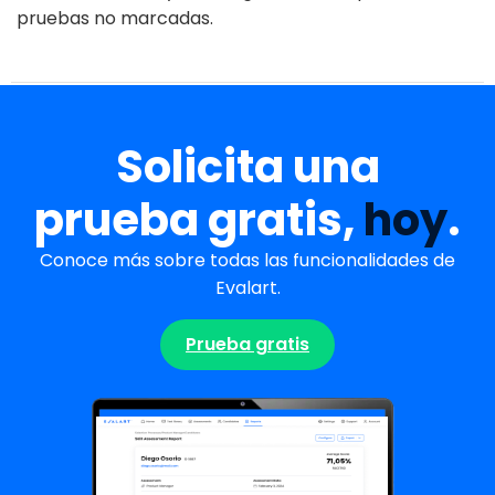
pruebas no marcadas.
Solicita una
prueba gratis,
hoy
.
Conoce más sobre todas las funcionalidades de
Evalart.
Prueba gratis