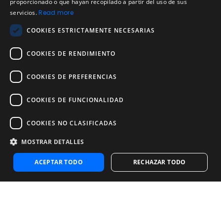
proporcionado o que hayan recopilado a partir del uso de sus
Política de devoluciones
PORTUGUESE
servicios.
Read more
Acuerdo de licencia de usuario
COOKIES ESTRICTAMENTE NECESARIAS
Aviso legal
Política de uso aceptable
COOKIES DE RENDIMIENTO
Empresa
COOKIES DE PREFERENCIAS
Acerca de nosotros
Blog
COOKIES DE FUNCIONALIDAD
Pruebas de confiabilidad y validez
Pruebas
COOKIES NO CLASIFICADAS
MOSTRAR DETALLES
Contáctenos
Contáctenos
ACEPTAR TODO
RECHAZAR TODO
Contactar con ventas
Noosa Labs Inc – Las Vegas, NV, USA