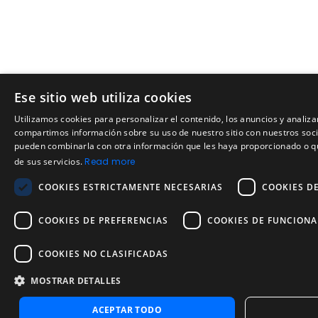
Ese sitio web utiliza cookies
Utilizamos cookies para personalizar el contenido, los anuncios y analiza
compartimos información sobre su uso de nuestro sitio con nuestros socio
pueden combinarla con otra información que les haya proporcionado o qu
de sus servicios.
Read more
COOKIES ESTRICTAMENTE NECESARIAS
COOKIES D
COOKIES DE PREFERENCIAS
COOKIES DE FUNCIONA
COOKIES NO CLASIFICADAS
MOSTRAR DETALLES
ACEPTAR TODO