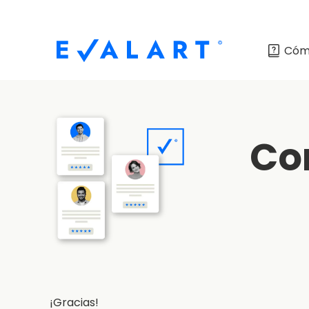
Cóm
Co
¡Gracias!