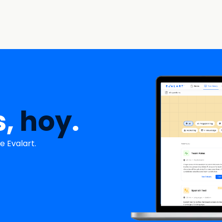
s,
hoy
.
 Evalart.