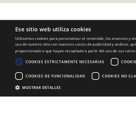
Soporte
Legal
Ese sitio web utiliza cookies
Preguntas Frecuentes Usuarios 
Condici
Utilizamos cookies para personalizar el contenido, los anuncios y 
Evalart
Aviso d
uso de nuestro sitio con nuestros socios de publicidad y análisis, 
Contactar a Soporte
Política
proporcionado o que hayan recopilado a partir del uso de sus servic
Preguntas Frecuentes Candidatos
Polític
COOKIES ESTRICTAMENTE NECESARIAS
COOKI
Acuerdo
COOKIES DE FUNCIONALIDAD
COOKIES NO CLA
Aviso le
Polític
MOSTRAR DETALLES