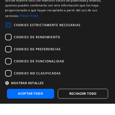
uso de nuestro sitio con nuestros socios de publicidad y análisis,
SPANISH
quienes pueden combinarla con otra información que les haya
Política de cookies
proporcionado o que hayan recopilado a partir del uso de sus
Política de devoluciones
PORTUGUESE
servicios.
Read more
Acuerdo de licencia de usuario
COOKIES ESTRICTAMENTE NECESARIAS
Aviso legal
Política de uso aceptable
COOKIES DE RENDIMIENTO
Empresa
COOKIES DE PREFERENCIAS
Acerca de nosotros
Blog
COOKIES DE FUNCIONALIDAD
Pruebas de confiabilidad y validez
Pruebas
COOKIES NO CLASIFICADAS
MOSTRAR DETALLES
Contáctenos
Contáctenos
ACEPTAR TODO
RECHAZAR TODO
Contactar con ventas
Noosa Labs Inc – Las Vegas, NV, USA