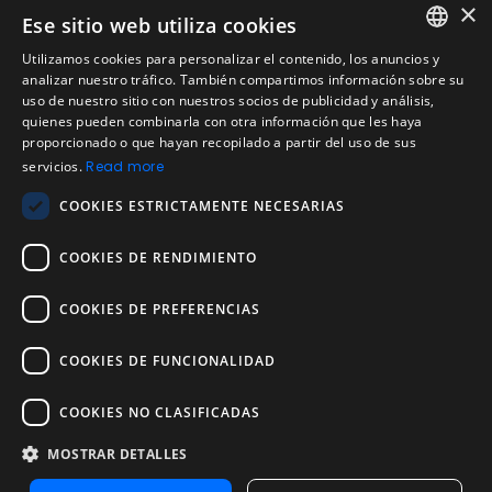
Preguntas Frecuentes Candidatos
×
Ese sitio web utiliza cookies
Legal
Utilizamos cookies para personalizar el contenido, los anuncios y
Condiciones de Servicio
ENGLISH
analizar nuestro tráfico. También compartimos información sobre su
Aviso de privacidad
uso de nuestro sitio con nuestros socios de publicidad y análisis,
SPANISH
quienes pueden combinarla con otra información que les haya
Política de cookies
proporcionado o que hayan recopilado a partir del uso de sus
Política de devoluciones
PORTUGUESE
servicios.
Read more
Acuerdo de licencia de usuario
COOKIES ESTRICTAMENTE NECESARIAS
Aviso legal
Política de uso aceptable
COOKIES DE RENDIMIENTO
Empresa
COOKIES DE PREFERENCIAS
Acerca de nosotros
Blog
COOKIES DE FUNCIONALIDAD
Pruebas de confiabilidad y validez
Pruebas
COOKIES NO CLASIFICADAS
MOSTRAR DETALLES
Contáctenos
Contáctenos