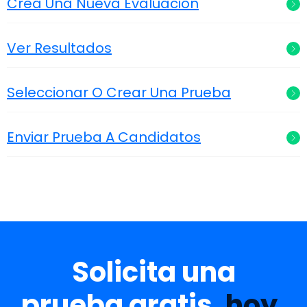
Crea Una Nueva Evaluación
Ver Resultados
Seleccionar O Crear Una Prueba
Enviar Prueba A Candidatos
Solicita una
prueba gratis,
hoy
.