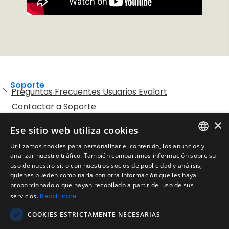
Soporte
Preguntas Frecuentes Usuarios Evalart
Contactar a Soporte
Preguntas Frecuentes Candidatos
×
Ese sitio web utiliza cookies
Legal
Utilizamos cookies para personalizar el contenido, los anuncios y
Condiciones de Servicio
ENGLISH
analizar nuestro tráfico. También compartimos información sobre su
Aviso de privacidad
uso de nuestro sitio con nuestros socios de publicidad y análisis,
SPANISH
quienes pueden combinarla con otra información que les haya
Política de cookies
proporcionado o que hayan recopilado a partir del uso de sus
Política de devoluciones
PORTUGUESE
servicios.
Read more
Acuerdo de licencia de usuario
COOKIES ESTRICTAMENTE NECESARIAS
Aviso legal