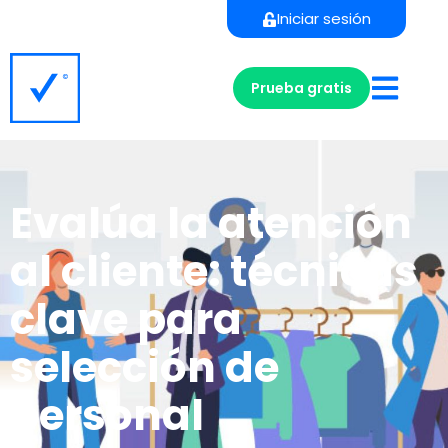
Iniciar sesión
Prueba gratis
Evalúa la atención
al cliente: técnicas
clave para
selección de
personal