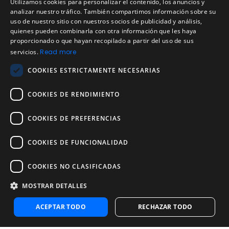
Utilizamos cookies para personalizar el contenido, los anuncios y
Condiciones de Servicio
ENGLISH
analizar nuestro tráfico. También compartimos información sobre su
Aviso de privacidad
uso de nuestro sitio con nuestros socios de publicidad y análisis,
SPANISH
quienes pueden combinarla con otra información que les haya
Política de cookies
proporcionado o que hayan recopilado a partir del uso de sus
Política de devoluciones
PORTUGUESE
servicios.
Read more
Acuerdo de licencia de usuario
COOKIES ESTRICTAMENTE NECESARIAS
Aviso legal
Política de uso aceptable
COOKIES DE RENDIMIENTO
Empresa
COOKIES DE PREFERENCIAS
Acerca de nosotros
Blog
COOKIES DE FUNCIONALIDAD
Pruebas de confiabilidad y validez
Pruebas
COOKIES NO CLASIFICADAS
MOSTRAR DETALLES
Contáctenos
Contáctenos
ACEPTAR TODO
RECHAZAR TODO
Contactar con ventas
Noosa Labs Inc – Las Vegas, NV, USA