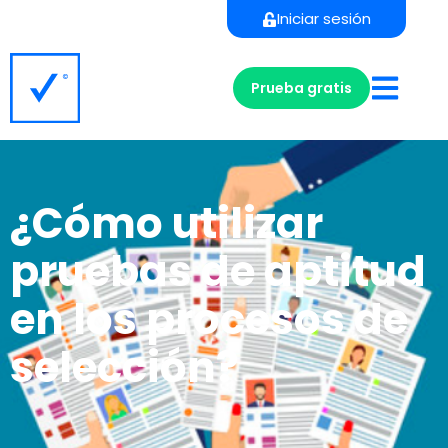
Iniciar sesión
Prueba gratis
¿Cómo utilizar
pruebas de aptitud
en los procesos de
selección?