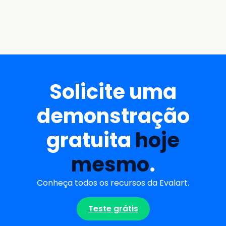
Solicite uma
demonstração
gratuita
hoje
mesmo
.
Conheça todos os recursos da Evalart.
Teste grátis