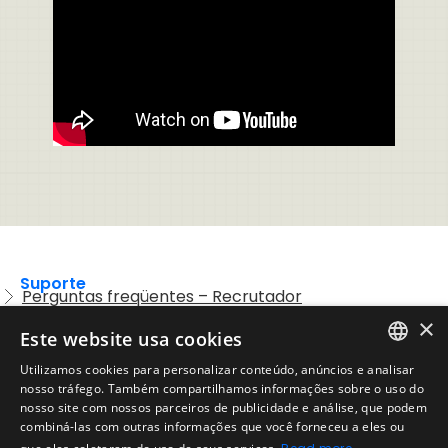
Suporte
Perguntas freqüentes – Recrutador
×
Entre em contato com o Suporte
Este website usa cookies
Preguntas frequentes – Candidatos
Utilizamos cookies para personalizar conteúdo, anúncios e analisar
ENGLISH
nosso tráfego. Também compartilhamos informações sobre o uso do
Legal
Política de Uso Aceitável
nosso site com nossos parceiros de publicidade e análise, que podem
SPANISH
combiná-las com outras informações que você forneceu a eles ou
Aviso Legal