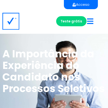
Acceso
Teste grátis
A Importância da
Experiência do
Candidato nos
Processos Seletivos