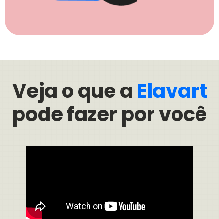
Veja o que a
Elavart
pode fazer por você