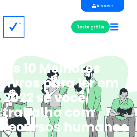
Acceso
Teste grátis
Os 10 Melhores
livros para ler em
2022 se você
trabalha com
recursos humanos