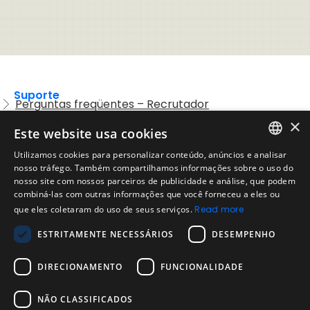
Suporte
Perguntas freqüentes – Recrutador
×
Entre em contato com o Suporte
Este website usa cookies
Preguntas frequentes – Candidatos
Utilizamos cookies para personalizar conteúdo, anúncios e analisar
ENGLISH
nosso tráfego. Também compartilhamos informações sobre o uso do
Legal
Política de Uso Aceitável
nosso site com nossos parceiros de publicidade e análise, que podem
SPANISH
combiná-las com outras informações que você forneceu a eles ou
Aviso Legal
que eles coletaram do uso de seus serviços.
Read more
PORTUGUESE
Empresa
ESTRITAMENTE NECESSÁRIOS
DESEMPENHO
Sobre nós
Blog da Evalart
DIRECIONAMENTO
FUNCIONALIDADE
Confiabilidade dos testes Evalart
Questionários
NÃO CLASSIFICADOS