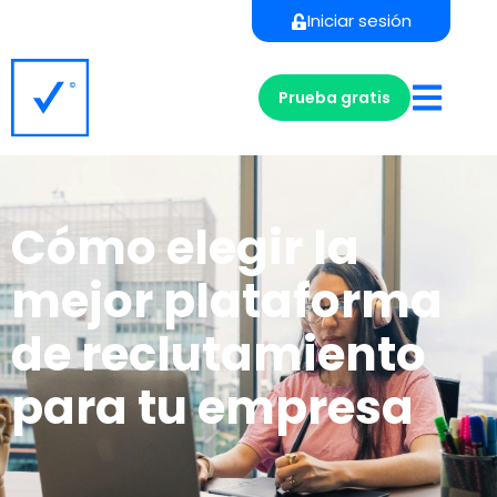
Iniciar sesión
Prueba gratis
Cómo elegir la
mejor plataforma
de reclutamiento
para tu empresa