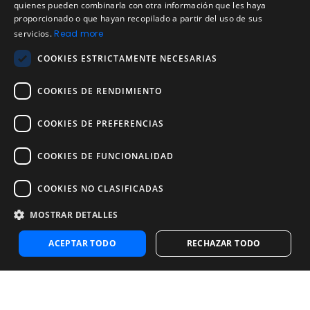
SPANISH
quienes pueden combinarla con otra información que les haya
Política de cookies
proporcionado o que hayan recopilado a partir del uso de sus
Política de devoluciones
PORTUGUESE
servicios.
Read more
Acuerdo de licencia de usuario
COOKIES ESTRICTAMENTE NECESARIAS
Aviso legal
Política de uso aceptable
COOKIES DE RENDIMIENTO
Empresa
COOKIES DE PREFERENCIAS
Acerca de nosotros
Blog
COOKIES DE FUNCIONALIDAD
Pruebas de confiabilidad y validez
Pruebas
COOKIES NO CLASIFICADAS
MOSTRAR DETALLES
Contáctenos
Contáctenos
ACEPTAR TODO
RECHAZAR TODO
Contactar con ventas
Noosa Labs Inc – Las Vegas, NV, USA