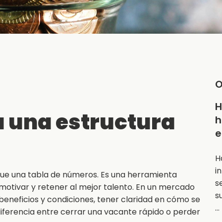
O
H
a una estructura
h
e
H
i
que una tabla de números. Es una herramienta
s
motivar y retener al mejor talento. En un mercado
s
eneficios y condiciones, tener claridad en cómo se
…
erencia entre cerrar una vacante rápido o perder