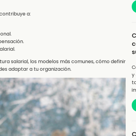
contribuye a:
onal.
C
pensación.
c
larial.
s
tura salarial, los modelos más comunes, cómo definir
C
des adaptar a tu organización.
y
t
i
C