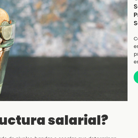
S
P
S
C
e
p
e
uctura salarial?