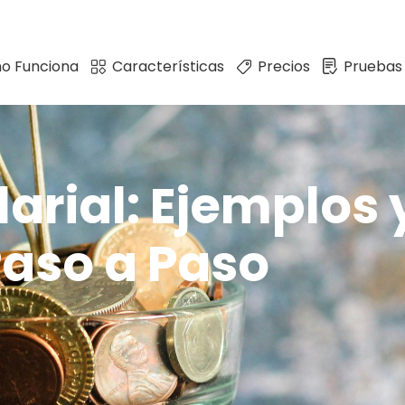
o Funciona
Características
Precios
Pruebas
larial: Ejemplos
Paso a Paso