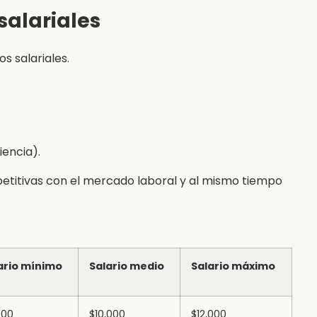
salariales
s salariales.
iencia).
titivas con el mercado laboral y al mismo tiempo
ario mínimo
Salario medio
Salario máximo
000
$10,000
$12,000