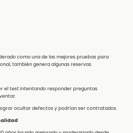
nsiderado como una de las mejores pruebas para
ional, también genera algunas reservas.
r el test intentando responder preguntas
ventar.
ograr ocultar defectos y podrían ser contratados.
nalidad
 60 años ha sido mejorado y modernizado desde