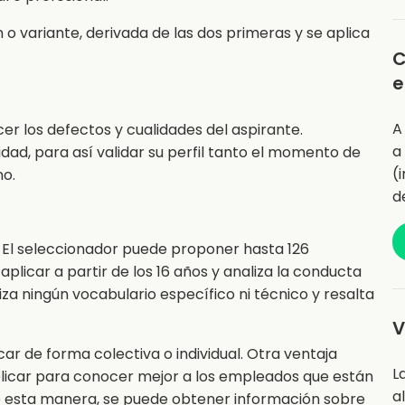
o variante, derivada de las dos primeras y se aplica
C
e
A
cer los defectos y cualidades del aspirante.
a
dad, para así validar su perfil tanto el momento de
(
no.
d
 El seleccionador puede proponer hasta 126
aplicar a partir de los 16 años y analiza la conducta
iliza ningún vocabulario específico ni técnico y resalta
V
icar de forma colectiva o individual. Otra ventaja
L
plicar para conocer mejor a los empleados que están
a
e esta manera, se puede obtener información sobre